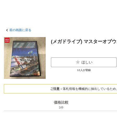
前の画面に戻る
(メガドライブ) マスターオブウエ
ほしい
12
人が登録
ご注意：
落札情報を機械的に抽出しているため
価格比較
3
件