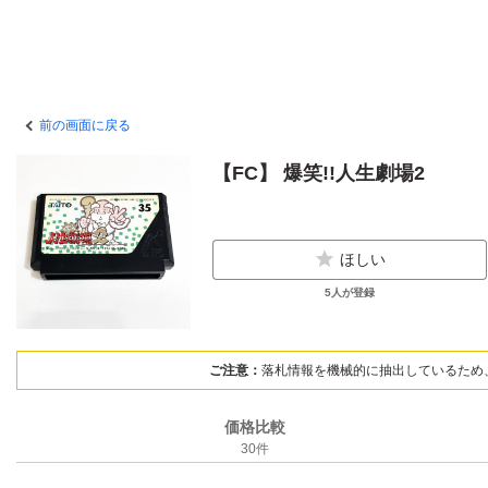
前の画面に戻る
【FC】 爆笑!!人生劇場2
ほしい
5
人が登録
ご注意：
落札情報を機械的に抽出しているため
価格比較
30
件