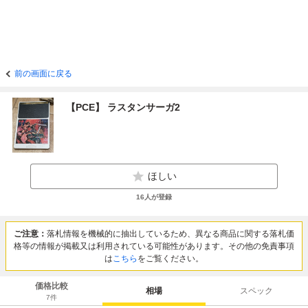
前の画面に戻る
【PCE】 ラスタンサーガ2
ほしい
16
人が登録
ご注意：
落札情報を機械的に抽出しているため、異なる商品に関する落札価
格等の情報が掲載又は利用されている可能性があります。その他の免責事項
は
こちら
をご覧ください。
価格比較
相場
スペック
7
件