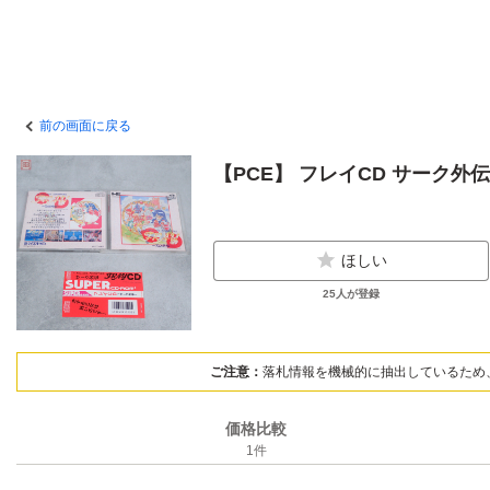
前の画面に戻る
【PCE】 フレイCD サーク外伝
ほしい
25
人が登録
ご注意：
落札情報を機械的に抽出しているため
価格比較
1
件