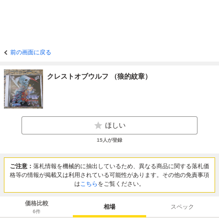
前の画面に戻る
クレストオブウルフ （狼的紋章）
ほしい
15
人が登録
ご注意：
落札情報を機械的に抽出しているため、異なる商品に関する落札価
格等の情報が掲載又は利用されている可能性があります。その他の免責事項
は
こちら
をご覧ください。
価格比較
相場
スペック
6
件