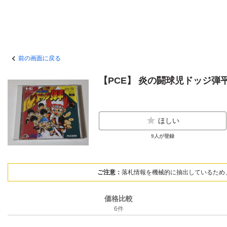
前の画面に戻る
【PCE】 炎の闘球児ドッジ弾
ほしい
9
人が登録
ご注意：
落札情報を機械的に抽出しているため
価格比較
6
件