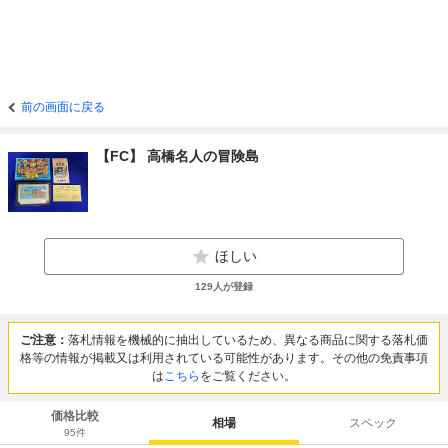
前の画面に戻る
【FC】 高橋名人の冒険島
ほしい
129
人が登録
ご注意：
落札情報を機械的に抽出しているため、異なる商品に関する落札価
格等の情報が掲載又は利用されている可能性があります。その他の免責事項
は
こちら
をご覧ください。
価格比較
相場
スペック
95
件