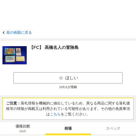
前の画面に戻る
【FC】 高橋名人の冒険島
ほしい
129
人が登録
ご注意：
落札情報を機械的に抽出しているため、異なる商品に関する落札価
格等の情報が掲載又は利用されている可能性があります。その他の免責事項
は
こちら
をご覧ください。
価格比較
相場
スペック
99
件