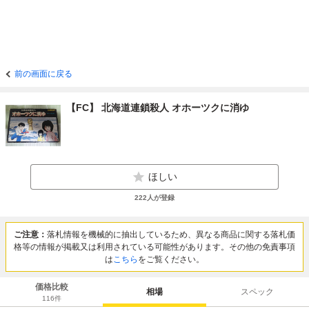
前の画面に戻る
【FC】 北海道連鎖殺人 オホーツクに消ゆ
ほしい
222
人が登録
ご注意：
落札情報を機械的に抽出しているため、異なる商品に関する落札価
格等の情報が掲載又は利用されている可能性があります。その他の免責事項
は
こちら
をご覧ください。
価格比較
相場
スペック
116
件