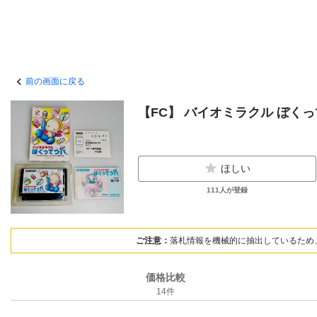
前の画面に戻る
【FC】 バイオミラクル ぼく
ほしい
111
人が登録
ご注意：
落札情報を機械的に抽出しているため
価格比較
14
件