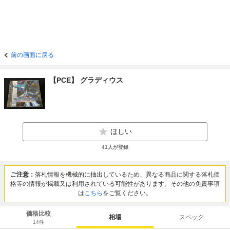
前の画面に戻る
【PCE】 グラディウス
ほしい
41
人が登録
ご注意：
落札情報を機械的に抽出しているため、異なる商品に関する落札価
格等の情報が掲載又は利用されている可能性があります。その他の免責事項
は
こちら
をご覧ください。
価格比較
相場
スペック
14
件