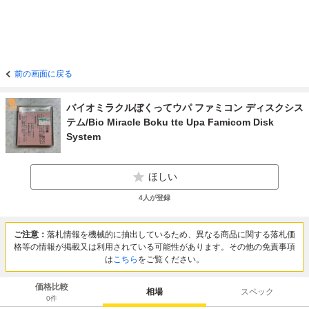
前の画面に戻る
バイオミラクルぼくってウパ ファミコン ディスクシス
テム/Bio Miracle Boku tte Upa Famicom Disk
System
ほしい
4
人が登録
ご注意：
落札情報を機械的に抽出しているため、異なる商品に関する落札価
格等の情報が掲載又は利用されている可能性があります。その他の免責事項
は
こちら
をご覧ください。
価格比較
相場
スペック
0
件