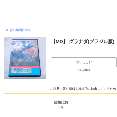
前の画面に戻る
【MD】 グラナダ(ブラジル版)
ほしい
6
人が登録
ご注意：
落札情報を機械的に抽出しているため
価格比較
4
件