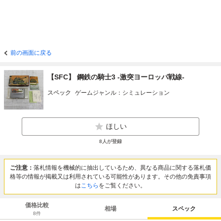
前の画面に戻る
【SFC】 鋼鉄の騎士3 -激突ヨーロッパ戦線-
スペック
ゲームジャンル：シミュレーション
ほしい
8
人が登録
ご注意：
落札情報を機械的に抽出しているため、異なる商品に関する落札価
格等の情報が掲載又は利用されている可能性があります。その他の免責事項
は
こちら
をご覧ください。
価格比較
相場
スペック
8
件