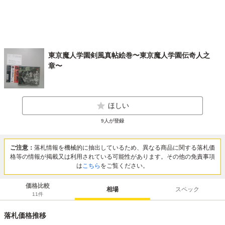
東京魔人学園剣風真帖絵巻〜東京魔人学園伝奇人之
章〜
ほしい
9
人が登録
ご注意：
落札情報を機械的に抽出しているため、異なる商品に関する落札価
格等の情報が掲載又は利用されている可能性があります。その他の免責事項
は
こちら
をご覧ください。
価格比較
相場
スペック
11
件
落札価格推移