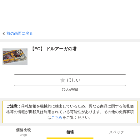
前の画面に戻る
【FC】 ドルアーガの塔
ほしい
70
人が登録
ご注意：
落札情報を機械的に抽出しているため、異なる商品に関する落札価
格等の情報が掲載又は利用されている可能性があります。その他の免責事項
は
こちら
をご覧ください。
価格比較
相場
スペック
43
件