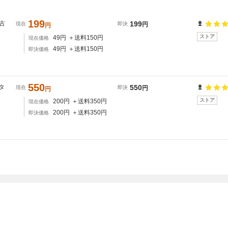
199
中古
199
現在
即決
円
円
ストア
49
円
＋送料
150
円
現在価格
49
円
＋送料
150
円
即決価格
550
タ
550
現在
即決
円
円
ストア
200
円
＋送料
350
円
現在価格
200
円
＋送料
350
円
即決価格