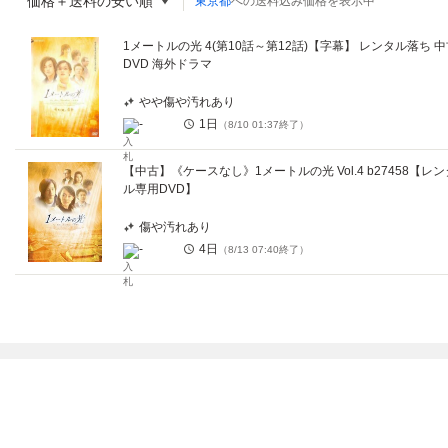
価格＋送料の安い順
東京都
への送料込み価格を表示中
1メートルの光 4(第10話～第12話)【字幕】 レンタル落ち 
DVD 海外ドラマ
やや傷や汚れあり
-
1日
（
8/10 01:37
終了）
【中古】《ケースなし》1メートルの光 Vol.4 b27458【レン
ル専用DVD】
傷や汚れあり
-
4日
（
8/13 07:40
終了）