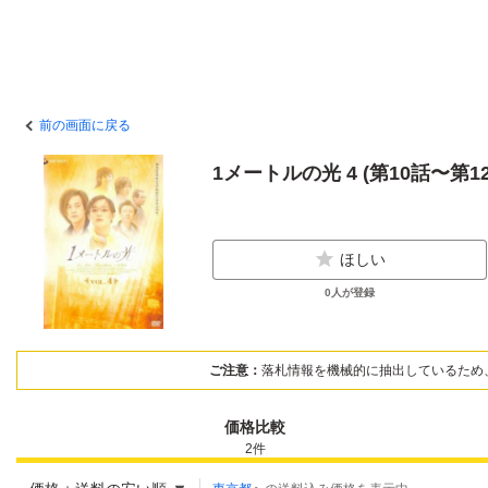
前の画面に戻る
1メートルの光 4 (第10話〜第1
ほしい
0
人が登録
ご注意：
落札情報を機械的に抽出しているため
価格比較
2
件