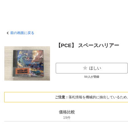
前の画面に戻る
【PCE】 スペースハリアー
ほしい
50
人が登録
ご注意：
落札情報を機械的に抽出しているため
価格比較
19
件