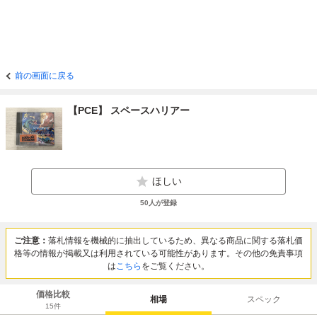
前の画面に戻る
【PCE】 スペースハリアー
ほしい
50
人が登録
ご注意：
落札情報を機械的に抽出しているため、異なる商品に関する落札価
格等の情報が掲載又は利用されている可能性があります。その他の免責事項
は
こちら
をご覧ください。
価格比較
相場
スペック
15
件