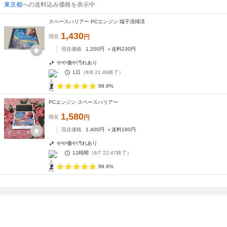
東京都
への送料込み価格を表示中
スペースハリアー PCエンジン 端子清掃済
1,430
現在
円
現在価格
1,200
円
＋送料
230
円
やや傷や汚れあり
-
1日
（
8/8 21:49
終了）
99.9%
PCエンジン スペースハリアー
1,580
現在
円
現在価格
1,400
円
＋送料
180
円
やや傷や汚れあり
-
11時間
（
8/7 22:47
終了）
99.9%