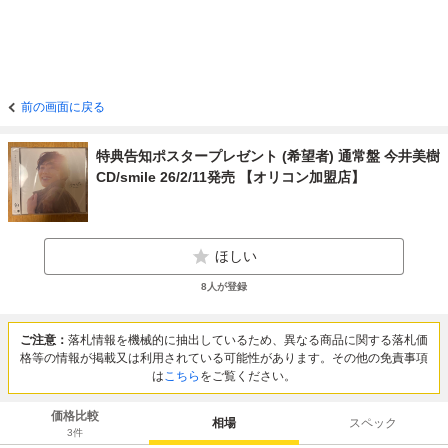
前の画面に戻る
特典告知ポスタープレゼント (希望者) 通常盤 今井美樹
CD/smile 26/2/11発売 【オリコン加盟店】
ほしい
8
人が登録
ご注意：
落札情報を機械的に抽出しているため、異なる商品に関する落札価
格等の情報が掲載又は利用されている可能性があります。その他の免責事項
は
こちら
をご覧ください。
価格比較
相場
スペック
3
件