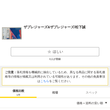
ザプレジャーズ&ザプレジャーズ/松下誠
ほしい
0
人が登録
ご注意：
落札情報を機械的に抽出しているため、異なる商品に関する落札価
格等の情報が掲載又は利用されている可能性があります。その他の免責事項
は
こちら
をご覧ください。
価格比較
相場
スペック
1
件
価格＋送料の安い順