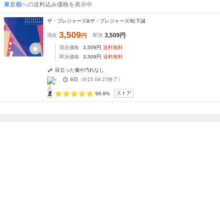
東京都
への送料込み価格を表示中
ザ・プレジャーズ&ザ・プレジャーズ/松下誠
3,509
3,509
円
現在
円
即決
現在価格
3,509
円
送料無料
即決価格
3,509
円
送料無料
目立った傷や汚れなし
-
6日
（
8/15 04:27
終了）
ストア
98.8%