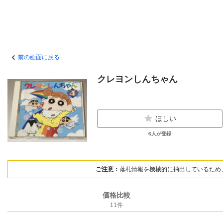
前の画面に戻る
クレヨンしんちゃん
ほしい
6
人が登録
ご注意：
落札情報を機械的に抽出しているため
価格比較
11
件