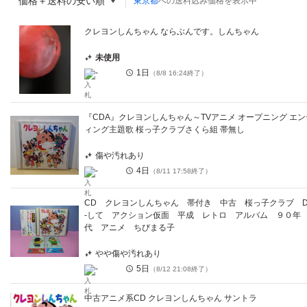
価格＋送料の安い順
東京都
への送料込み価格を表示中
クレヨンしんちゃん ならぶんです。しんちゃん
未使用
-
1日
（
8/8 16:24
終了）
『CDA』クレヨンしんちゃん～TVアニメ オープニング エン
ィング主題歌 桜っ子クラブさくら組 帯無し
傷や汚れあり
-
4日
（
8/11 17:58
終了）
CD クレヨンしんちゃん 帯付き 中古 桜っ子クラブ D
-して アクション仮面 平成 レトロ アルバム ９０年
代 アニメ ちびまる子
やや傷や汚れあり
-
5日
（
8/12 21:08
終了）
中古アニメ系CD クレヨンしんちゃん サントラ