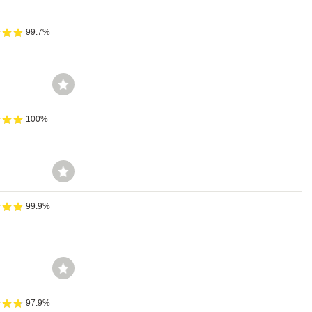
99.7%
100%
99.9%
97.9%