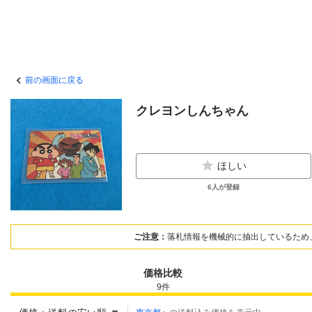
前の画面に戻る
クレヨンしんちゃん
ほしい
6
人が登録
ご注意：
落札情報を機械的に抽出しているため
価格比較
9
件