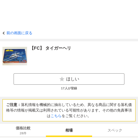
前の画面に戻る
【FC】 タイガーヘリ
ほしい
17
人が登録
ご注意：
落札情報を機械的に抽出しているため、異なる商品に関する落札価
格等の情報が掲載又は利用されている可能性があります。その他の免責事項
は
こちら
をご覧ください。
価格比較
相場
スペック
28
件