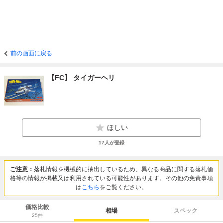
前の画面に戻る
【FC】 タイガーヘリ
ほしい
17
人が登録
ご注意：
落札情報を機械的に抽出しているため、異なる商品に関する落札価
格等の情報が掲載又は利用されている可能性があります。その他の免責事項
は
こちら
をご覧ください。
価格比較
相場
スペック
25
件