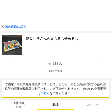
前の画面に戻る
【FC】 所さんのまもるもせめるも
ほしい
29
人が登録
ご注意：
落札情報を機械的に抽出しているため、異なる商品に関する落札価
格等の情報が掲載又は利用されている可能性があります。その他の免責事項
は
こちら
をご覧ください。
価格比較
相場
スペック
22
件