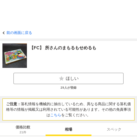
前の画面に戻る
【FC】 所さんのまもるもせめるも
ほしい
29
人が登録
ご注意：
落札情報を機械的に抽出しているため、異なる商品に関する落札価
格等の情報が掲載又は利用されている可能性があります。その他の免責事項
は
こちら
をご覧ください。
価格比較
相場
スペック
21
件