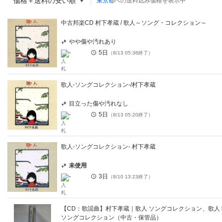
価格＋送料の安い順
東京都
への送料込み価格を表示中
中古邦楽CD 村下孝蔵 / 歌人～ソング・コレクション～
やや傷や汚れあり
-
5日
（
8/13 05:38
終了）
歌人-ソングコレクション-/村下孝蔵
目立った傷や汚れなし
-
5日
（
8/13 05:20
終了）
歌人-ソングコレクション- 村下孝蔵
未使用
-
3日
（
8/10 13:23
終了）
【CD：歌謡曲】村下孝蔵｜歌人 ソングコレクション、歌人
ソングコレクション（中古・保管品）