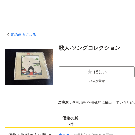
前の画面に戻る
歌人‐ソングコレクション
ほしい
25
人が登録
ご注意：
落札情報を機械的に抽出しているため
価格比較
6
件