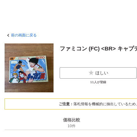
前の画面に戻る
ファミコン (FC) <BR> キャプ
ほしい
11
人が登録
ご注意：
落札情報を機械的に抽出しているため
価格比較
10
件