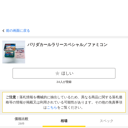
前の画面に戻る
パリダカールラリースペシャル／ファミコン
ほしい
24
人が登録
ご注意：
落札情報を機械的に抽出しているため、異なる商品に関する落札価
格等の情報が掲載又は利用されている可能性があります。その他の免責事項
は
こちら
をご覧ください。
価格比較
相場
スペック
28
件