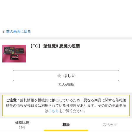
前の画面に戻る
【FC】 聖飢魔II 悪魔の逆襲
ほしい
31
人が登録
ご注意：
落札情報を機械的に抽出しているため、異なる商品に関する落札価
格等の情報が掲載又は利用されている可能性があります。その他の免責事項
は
こちら
をご覧ください。
価格比較
相場
スペック
22
件