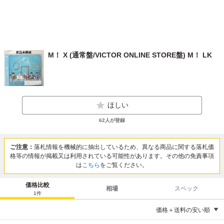
M！ X (通常盤/VICTOR ONLINE STORE盤) M！ LK
ほしい
62
人が登録
ご注意：
落札情報を機械的に抽出しているため、異なる商品に関する落札価
格等の情報が掲載又は利用されている可能性があります。その他の免責事項
は
こちら
をご覧ください。
価格比較
相場
スペック
1
件
価格＋送料の安い順