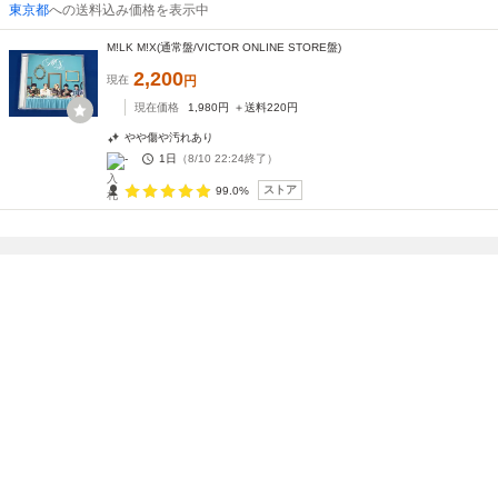
東京都
への送料込み価格を表示中
M!LK M!X(通常盤/VICTOR ONLINE STORE盤)
2,200
現在
円
現在価格
1,980
円
＋送料
220
円
やや傷や汚れあり
-
1日
（
8/10 22:24
終了）
ストア
99.0%