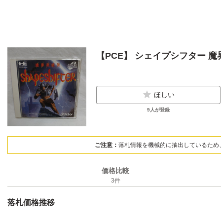
【PCE】 シェイプシフター 
ほしい
9
人が登録
ご注意：
落札情報を機械的に抽出しているため
価格比較
3
件
落札価格推移