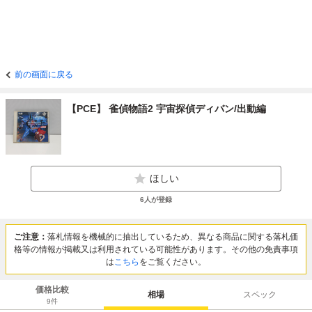
前の画面に戻る
【PCE】 雀偵物語2 宇宙探偵ディバン/出動編
ほしい
6
人が登録
ご注意：
落札情報を機械的に抽出しているため、異なる商品に関する落札価
格等の情報が掲載又は利用されている可能性があります。その他の免責事項
は
こちら
をご覧ください。
価格比較
相場
スペック
9
件