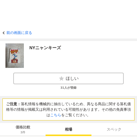
前の画面に戻る
NYニャンキーズ
ほしい
31
人が登録
ご注意：
落札情報を機械的に抽出しているため、異なる商品に関する落札価
格等の情報が掲載又は利用されている可能性があります。その他の免責事項
は
こちら
をご覧ください。
価格比較
相場
スペック
3
件