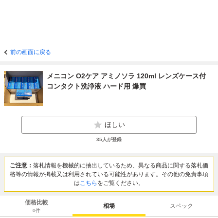
前の画面に戻る
メニコン O2ケア アミノソラ 120ml レンズケース付
コンタクト洗浄液 ハード用 爆買
ほしい
35
人が登録
ご注意：
落札情報を機械的に抽出しているため、異なる商品に関する落札価
格等の情報が掲載又は利用されている可能性があります。その他の免責事項
は
こちら
をご覧ください。
価格比較
相場
スペック
0
件