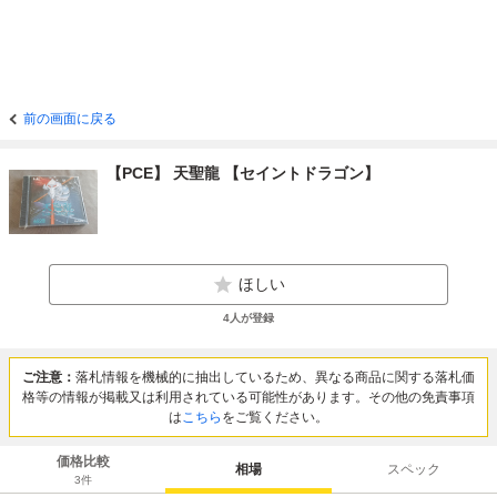
前の画面に戻る
【PCE】 天聖龍 【セイントドラゴン】
ほしい
4
人が登録
ご注意：
落札情報を機械的に抽出しているため、異なる商品に関する落札価
格等の情報が掲載又は利用されている可能性があります。その他の免責事項
は
こちら
をご覧ください。
価格比較
相場
スペック
3
件