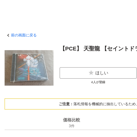
前の画面に戻る
【PCE】 天聖龍 【セイント
ほしい
4
人が登録
ご注意：
落札情報を機械的に抽出しているため
価格比較
3
件