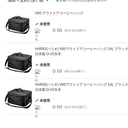
価格＋送料の安い順
東京都
への送料込み価格を表示中
V60 アウトドアコーヒーバッグ
未使用
-
3日
（
8/12 08:05
終了）
HARIO(ハリオ) V60アウトドアコーヒーバッグ 14L ブラッ
日本製 O-VCB-B
未使用
-
1日
（
8/9 21:43
終了）
HARIO(ハリオ) V60アウトドアコーヒーバッグ 14L ブラッ
日本製 O-VCB-B
未使用
-
5日
（
8/14 09:21
終了）