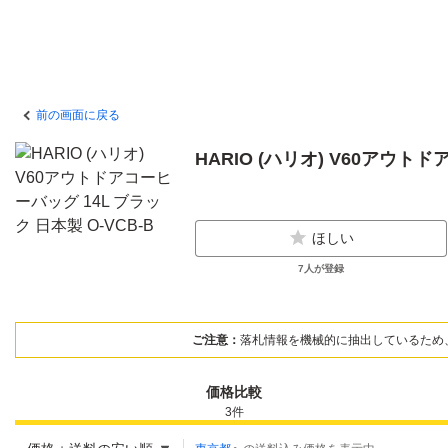
前の画面に戻る
HARIO (ハリオ) V60アウトド
ほしい
7
人が登録
ご注意：
落札情報を機械的に抽出しているため
価格比較
3
件