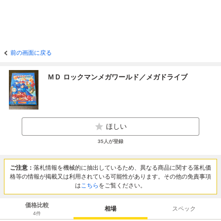
前の画面に戻る
ＭＤ ロックマンメガワールド／メガドライブ
ほしい
35
人が登録
ご注意：
落札情報を機械的に抽出しているため、異なる商品に関する落札価
格等の情報が掲載又は利用されている可能性があります。その他の免責事項
は
こちら
をご覧ください。
価格比較
相場
スペック
4
件