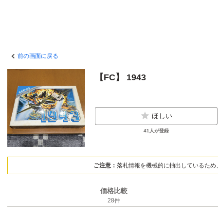
前の画面に戻る
【FC】 1943
ほしい
41
人が登録
ご注意：
落札情報を機械的に抽出しているため
価格比較
28
件