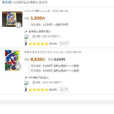
東京都
への送料込み価格を表示中
ジャンク MD ソニック・スピンボール
1,930
現在
円
現在価格
1,210
円
＋送料
720
円
全体的に状態が悪い
-
2日
（
8/9 22:58
終了）
ストア
99.0%
中古メガドライブソフト ソニック・スピンボール
8,630
8,630
円
現在
円
即決
現在価格
8,630
円
送料は商品ページ参照
即決価格
8,630
円
送料は商品ページ参照
やや傷や汚れあり
-
6日
（
8/14 06:58
終了）
ストア
98.0%