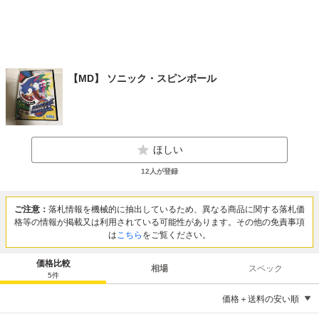
【MD】 ソニック・スピンボール
ほしい
12
人が登録
ご注意：
落札情報を機械的に抽出しているため、異なる商品に関する落札価
格等の情報が掲載又は利用されている可能性があります。その他の免責事項
は
こちら
をご覧ください。
価格比較
相場
スペック
5
件
価格＋送料の安い順