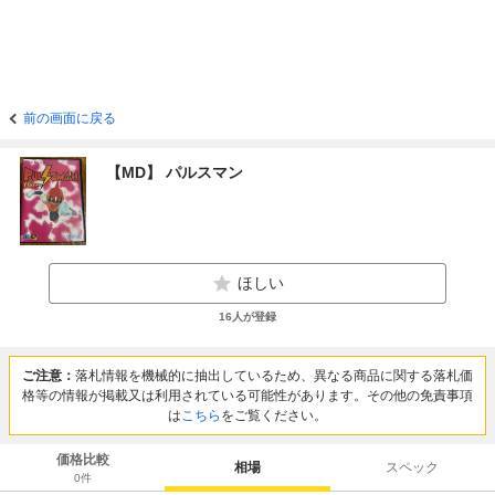
前の画面に戻る
【MD】 パルスマン
ほしい
16
人が登録
ご注意：
落札情報を機械的に抽出しているため、異なる商品に関する落札価
格等の情報が掲載又は利用されている可能性があります。その他の免責事項
は
こちら
をご覧ください。
価格比較
相場
スペック
0
件