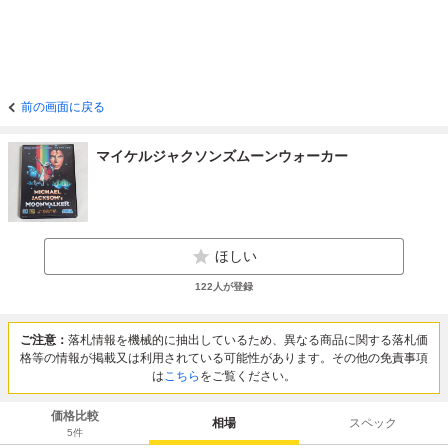
前の画面に戻る
マイケルジャクソンズムーンウォーカー
ほしい
122
人が登録
ご注意：
落札情報を機械的に抽出しているため、異なる商品に関する落札価
格等の情報が掲載又は利用されている可能性があります。その他の免責事項
は
こちら
をご覧ください。
価格比較
相場
スペック
5
件