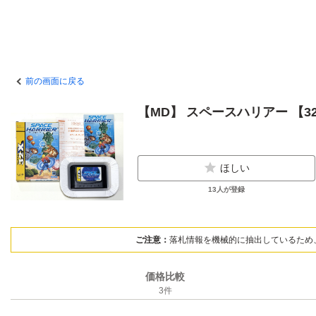
前の画面に戻る
【MD】 スペースハリアー 【3
ほしい
13
人が登録
ご注意：
落札情報を機械的に抽出しているため
価格比較
3
件