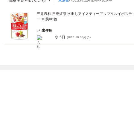
価格＋送料の安い順
東京都
への送料込み価格を表示中
三井農林 日東紅茶 水出しアイスティーアップルルイボステ
ー 10袋×6個
未使用
-
5日
（
8/14 19:03
終了）