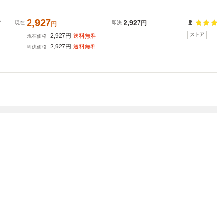
2,927
ィ
2,927
現在
即決
円
円
ストア
2,927
円
送料無料
現在価格
2,927
円
送料無料
即決価格