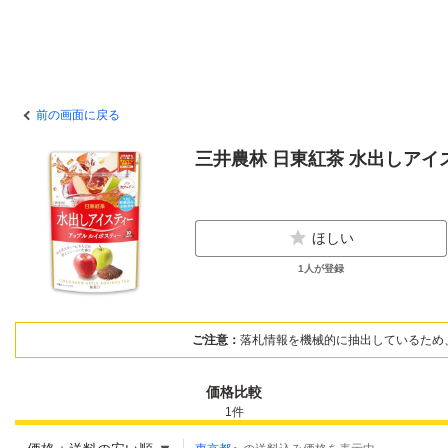
前の画面に戻る
三井農林 日東紅茶 水出しアイ
ほしい
1
人が登録
ご注意：
落札情報を機械的に抽出しているため
価格比較
1
件