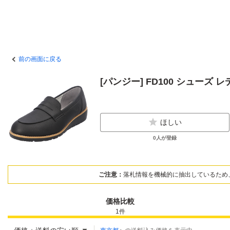
前の画面に戻る
[パンジー] FD100 シューズ 
ほしい
0
人が登録
ご注意：
落札情報を機械的に抽出しているため
価格比較
1
件