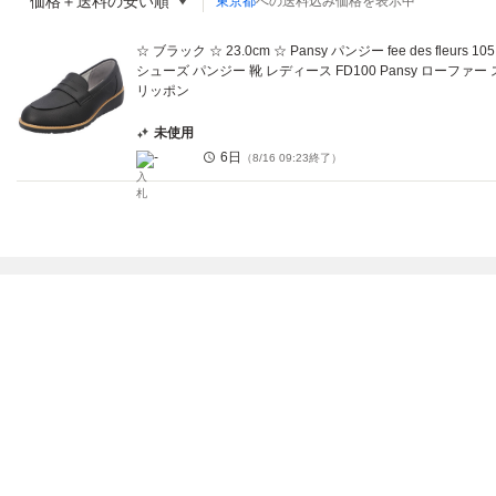
価格＋送料の安い順
東京都
への送料込み価格を表示中
☆ ブラック ☆ 23.0cm ☆ Pansy パンジー fee des fleurs 105
シューズ パンジー 靴 レディース FD100 Pansy ローファー 
リッポン
未使用
-
6日
（
8/16 09:23
終了）