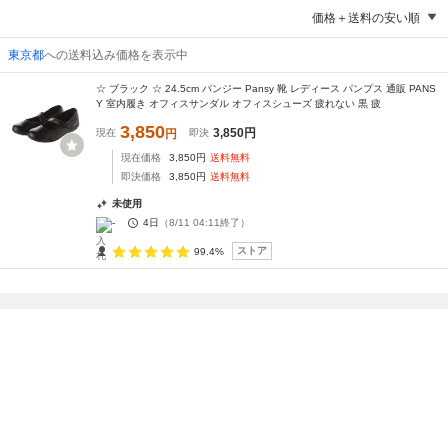
価格＋送料の安い順
東京都
への送料込み価格を表示中
☆ ブラック ☆ 24.5cm パンジー Pansy 靴 レディース パンプス 通販 PANS
Y 室内履き オフィスサンダル オフィスシューズ 疲れない 黒 疲
3,850
3,850
円
現在
円
即決
現在価格
3,850
円
送料無料
即決価格
3,850
円
送料無料
未使用
-
4日
（
8/11 04:11
終了）
ストア
99.4%