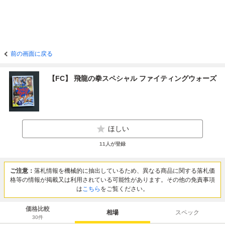
前の画面に戻る
【FC】 飛龍の拳スペシャル ファイティングウォーズ
ほしい
11
人が登録
ご注意：
落札情報を機械的に抽出しているため、異なる商品に関する落札価
格等の情報が掲載又は利用されている可能性があります。その他の免責事項
は
こちら
をご覧ください。
価格比較
相場
スペック
30
件